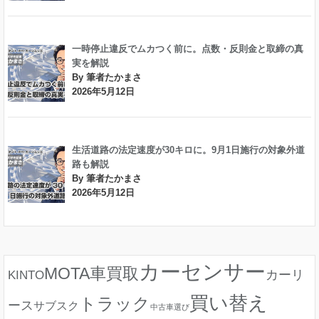
一時停止違反でムカつく前に。点数・反則金と取締の真
実を解説
By 筆者たかまさ
2026年5月12日
生活道路の法定速度が30キロに。9月1日施行の対象外道
路も解説
By 筆者たかまさ
2026年5月12日
カーセンサー
MOTA車買取
カーリ
KINTO
買い替え
トラック
ース
サブスク
中古車選び