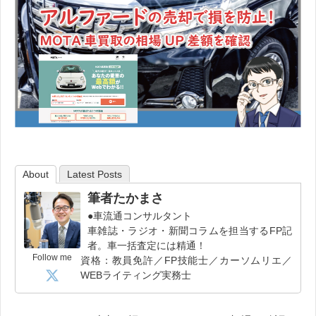
About
Latest Posts
筆者たかまさ
●車流通コンサルタント
車雑誌・ラジオ・新聞コラムを担当するFP記
者。車一括査定には精通！
Follow me
資格：教員免許／FP技能士／カーソムリエ／
WEBライティング実務士