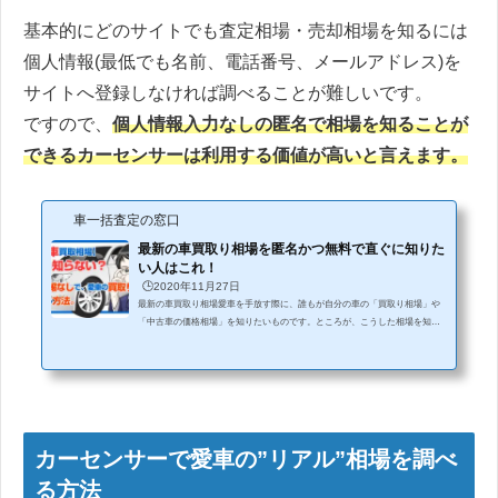
基本的にどのサイトでも査定相場・売却相場を知るには
個人情報(最低でも名前、電話番号、メールアドレス)を
サイトへ登録しなければ調べることが難しいです。
ですので、
個人情報入力なしの匿名で相場を知ることが
できるカーセンサーは利用する価値が高いと言えます。
車一括査定の窓口
最新の車買取り相場を匿名かつ無料で直ぐに知りた
い人はこれ！
🕒️2020年11月27日
最新の車買取り相場愛車を手放す際に、誰もが自分の車の「買取り相場」や
「中古車の価格相場」を知りたいものです。ところが、こうした相場を知る
ためには、個人情報（氏名や電話番号、メールアドレスなど）を入力しなけ
ればならない場合が多く、なかなか先に進めない人が多いのではないでしょ
うか？当ページでは、簡単な操作で最新の相場を匿名かつ無料で知ることが
できる方法を解説します。あなたの大切な愛車を、どこよりも高く買取って
もらうための一助にしていただけたら幸いです。最新の車買取り相場（販売
相場）を匿名かつ無料...
カーセンサーで愛車の”リアル”相場を調べ
る方法