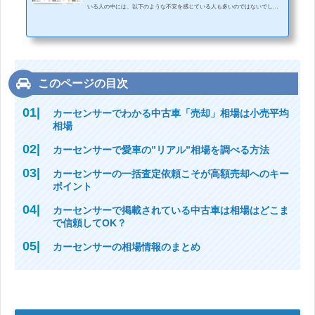
いる人の中には、以下のような不安を感じている人も多いのではないでしょ
うか？色々と口コミがあるけど実際はどうなんだろう本当に高額買取りをし
てもらえるのどんな買取り業者なの？大丈夫かなあなどなど、初めて依頼す
るものには、不安はつきものです。そんなあなたの不安や悩みを解消できる
ように、実際にカーセンサーを利用した10人のリアルな評判や口コミを集め
ました。この記事では、カーセンサーは本当に良いサービスであるのかどう
かを利用者の体験談か...
このページの目次
カーセンサーでわかる中古車「売却」相場は小売平均
相場
カーセンサーで愛車の”リアル”相場を調べる方法
カーセンサーの一括査定依頼こそが高額売却へのキー
ポイント
カーセンサーで掲載されている中古車は相場はどこま
で信頼してOK？
カーセンサーの相場情報のまとめ