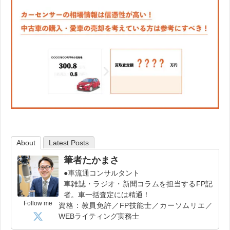
About
Latest Posts
筆者たかまさ
●車流通コンサルタント
車雑誌・ラジオ・新聞コラムを担当するFP記
者。車一括査定には精通！
Follow me
資格：教員免許／FP技能士／カーソムリエ／
WEBライティング実務士