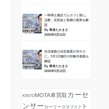
一時停止違反でムカつく前に。
点数・反則金と取締の真実を解
説
By 筆者たかまさ
2026年5月12日
生活道路の法定速度が30キロ
に。9月1日施行の対象外道路も
解説
By 筆者たかまさ
2026年5月12日
カーセ
MOTA車買取
KINTO
ンサー
ト
カーリース
サブスク