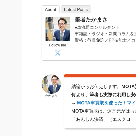
About
Latest Posts
筆者たかまさ
●車流通コンサルタント
車雑誌・ラジオ・新聞コラムを
資格：教員免許／FP技能士／カ
Follow me
結論からお伝えします。
MOT
何より、筆者も実際に利用し安
たかまさ
→
MOTA車買取を使った！マ
MOTA車買取は、運営元がは
「あんしん決済」（エスクロー