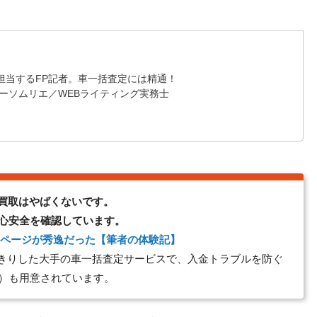
担当するFP記者。車一括査定には精通！
ーソムリエ／WEBライティング実務士
A買取はやばくないです。
心安全を確認しています。
イページが秀逸だった【筆者の体験記】
っきりした大手の車一括査定サービスで、入金トラブルを防ぐ
）も用意されています。