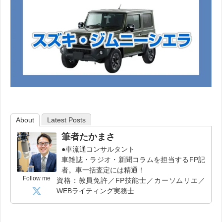
About
Latest Posts
筆者たかまさ
●車流通コンサルタント
車雑誌・ラジオ・新聞コラムを担当するFP記
者。車一括査定には精通！
Follow me
資格：教員免許／FP技能士／カーソムリエ／
WEBライティング実務士