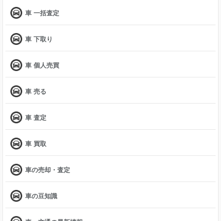
車 一括査定
車 下取り
車 個人売買
車 売る
車 査定
車 買取
車の売却・査定
車の豆知識