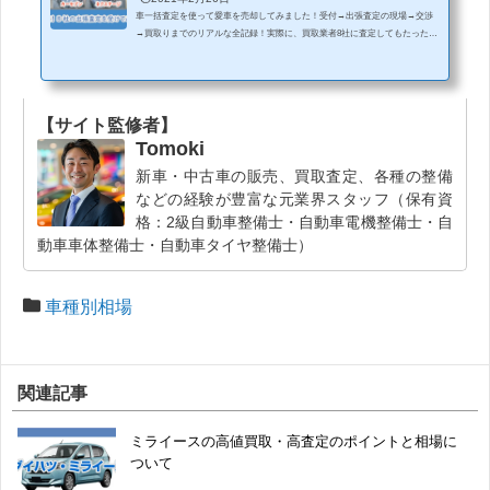
車一括査定を使って愛車を売却してみました！受付→出張査定の現場→交渉
→買取りまでのリアルな全記録！実際に、買取業者8社に査定してもたった様
子と査定結果8社の査定スタッフ全員が確認していた超重要ポイント高く売り
たいなら「車一括査定サイト」は、ここを使うべき！売却後に店頭で、どの
ように販売されたのかなどの情報や記録が満載です。当ページを読めば、車
一括査定の利用方法や利用価値が全てわかります！買取後、どのように店頭
【サイト監修者】
で販売されたのかまでレポートしているのは、当コンテンツだけだと思いま
す。関連記事MOTA車買取...
Tomoki
新車・中古車の販売、買取査定、各種の整備
などの経験が豊富な元業界スタッフ（保有資
格：2級自動車整備士・自動車電機整備士・自
動車車体整備士・自動車タイヤ整備士）
車種別相場
関連記事
ミライースの高値買取・高査定のポイントと相場に
ついて