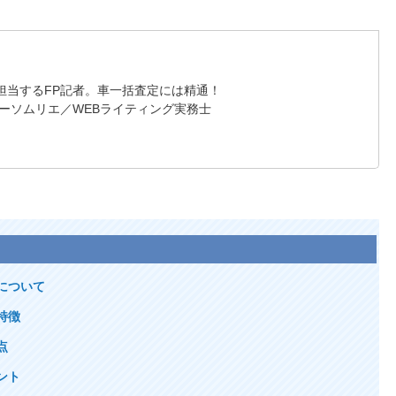
担当するFP記者。車一括査定には精通！
ーソムリエ／WEBライティング実務士
について
特徴
点
ント