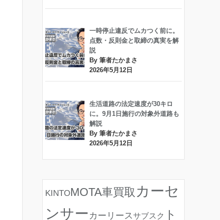
一時停止違反でムカつく前に。
点数・反則金と取締の真実を解
説
By 筆者たかまさ
2026年5月12日
生活道路の法定速度が30キロ
に。9月1日施行の対象外道路も
解説
By 筆者たかまさ
2026年5月12日
カーセ
MOTA車買取
KINTO
ンサー
ト
カーリース
サブスク