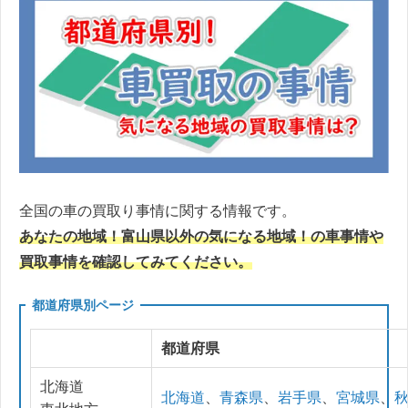
全国の車の買取り事情に関する情報です。
あなたの地域！富山県以外の気になる地域！の車事情や
買取事情を確認してみてください。
都道府県別ページ
都道府県
北海道
北海道
、
青森県
、
岩手県
、
宮城県
、