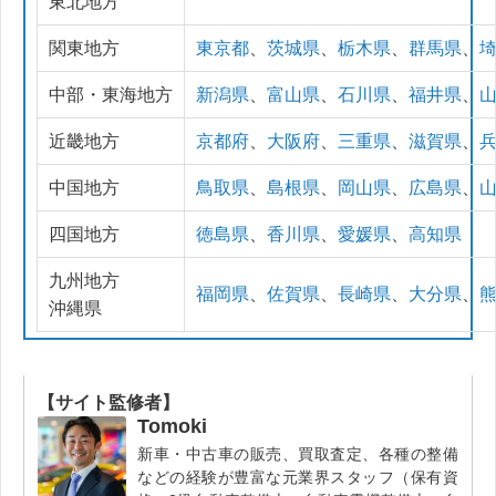
東北地方
関東地方
東京都
、
茨城県
、
栃木県
、
群馬県
、
中部・東海地方
新潟県
、
富山県
、
石川県
、
福井県
、
近畿地方
京都府
、
大阪府
、
三重県
、
滋賀県
、
中国地方
鳥取県
、
島根県
、
岡山県
、
広島県
、
四国地方
徳島県
、
香川県
、
愛媛県
、
高知県
九州地方
福岡県
、
佐賀県
、
長崎県
、
大分県
、
沖縄県
【サイト監修者】
Tomoki
新車・中古車の販売、買取査定、各種の整備
などの経験が豊富な元業界スタッフ（保有資