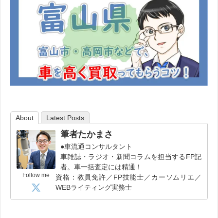
About
Latest Posts
筆者たかまさ
●車流通コンサルタント
車雑誌・ラジオ・新聞コラムを担当するFP記
者。車一括査定には精通！
Follow me
資格：教員免許／FP技能士／カーソムリエ／
WEBライティング実務士