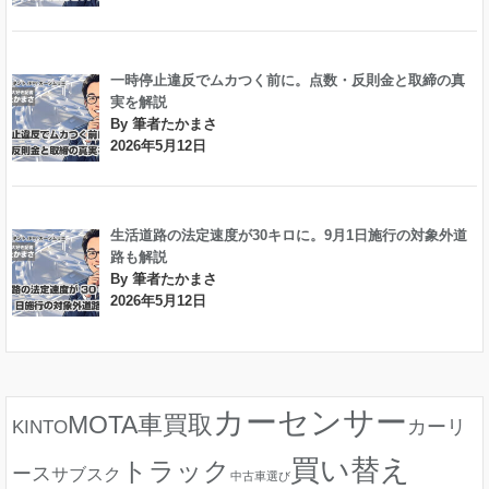
一時停止違反でムカつく前に。点数・反則金と取締の真
実を解説
By 筆者たかまさ
2026年5月12日
生活道路の法定速度が30キロに。9月1日施行の対象外道
路も解説
By 筆者たかまさ
2026年5月12日
カーセンサー
MOTA車買取
カーリ
KINTO
買い替え
トラック
ース
サブスク
中古車選び