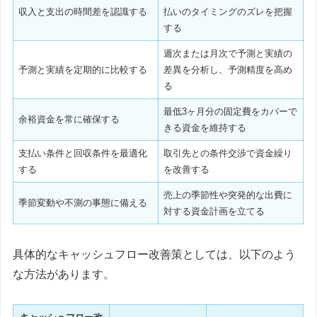
収入と支出の時間差を認識する
払いのタイミングのズレを把握
する
週次または月次で予測と実績の
予測と実績を定期的に比較する
差異を分析し、予測精度を高め
る
最低3ヶ月分の固定費をカバーで
余裕資金を常に確保する
きる資金を維持する
支払い条件と回収条件を最適化
取引先との条件交渉で資金繰り
する
を改善する
売上の季節性や突発的な出費に
季節変動や不測の事態に備える
対する資金計画を立てる
具体的なキャッシュフロー改善策としては、以下のよう
な方法があります。