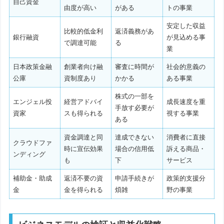
自己資金
由度が高い
がある
トの事業
安定した収益
比較的低金利
返済義務があ
銀行融資
が見込める事
で調達可能
る
業
日本政策金融
創業者向け融
審査に時間が
社会的意義の
公庫
資制度あり
かかる
ある事業
株式の一部を
エンジェル投
経営アドバイ
成長速度を重
手放す必要が
資家
スも得られる
視する事業
ある
資金調達と同
達成できない
消費者に直接
クラウドファ
時に宣伝効果
場合の信用低
訴える商品・
ンディング
も
下
サービス
補助金・助成
返済不要の資
申請手続きが
政策的支援分
金
金を得られる
煩雑
野の事業