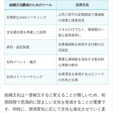
組織文化醸成のためのツール
活用方法
上司と部下の定期面談で価値観
定期的な1on1ミーティング
の浸透と課題発見
スキルだけでなく、価値観の一
文化適合度を考慮した採用
致も採用基準に
企業価値観を体現する行動の公
表彰・認定制度
式認定
重要な価値観を強化する集合的
社内イベント・儀式
な体験の創出
企業理念を体現するエピソード
社内ストーリーテリング
の共有と伝承
組織文化は一度確立すると変えることが難しいため、初
期段階で意識的に望ましい文化を形成することが重要で
す。同時に、環境変化に応じて文化も進化させていく柔