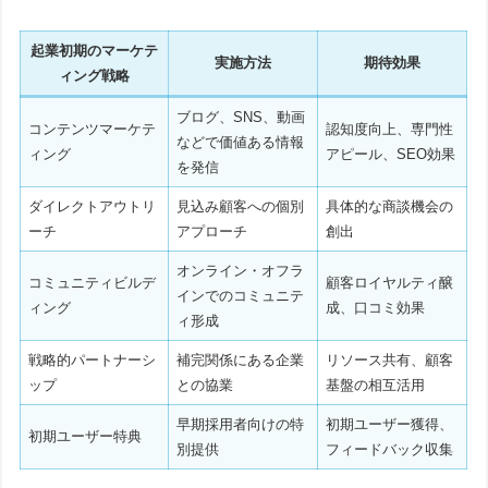
起業初期のマーケテ
実施方法
期待効果
ィング戦略
ブログ、SNS、動画
コンテンツマーケテ
認知度向上、専門性
などで価値ある情報
ィング
アピール、SEO効果
を発信
ダイレクトアウトリ
見込み顧客への個別
具体的な商談機会の
ーチ
アプローチ
創出
オンライン・オフラ
コミュニティビルデ
顧客ロイヤルティ醸
インでのコミュニテ
ィング
成、口コミ効果
ィ形成
戦略的パートナーシ
補完関係にある企業
リソース共有、顧客
ップ
との協業
基盤の相互活用
早期採用者向けの特
初期ユーザー獲得、
初期ユーザー特典
別提供
フィードバック収集