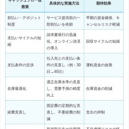
キャッシュフロー改
具体的な実施方法
期待効果
善策
前払い・デポジット
サービス提供前の一
早期の資金確保、キ
制度
部前払いを依頼
ャンセルリスク軽減
請求書発行の迅速
支払いサイクルの短
化、オンライン決済
回収サイクルの短縮
縮
の導入
仕入先との支払い条
支払条件の交渉
件の見直し（例：30
運転資金の改善
日→45日）
適正在庫水準の見直
在庫最適化
し、需要予測の精度
在庫資金の削減
向上
固定費の定期的な見
経費見直し
直し、不要経費の削
支出の抑制
減