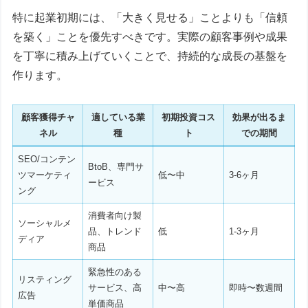
特に起業初期には、「大きく見せる」ことよりも「信頼
を築く」ことを優先すべきです。実際の顧客事例や成果
を丁寧に積み上げていくことで、持続的な成長の基盤を
作ります。
顧客獲得チャ
適している業
初期投資コス
効果が出るま
ネル
種
ト
での期間
SEO/コンテン
BtoB、専門サ
ツマーケティ
低〜中
3-6ヶ月
ービス
ング
消費者向け製
ソーシャルメ
品、トレンド
低
1-3ヶ月
ディア
商品
緊急性のある
リスティング
サービス、高
中〜高
即時〜数週間
広告
単価商品