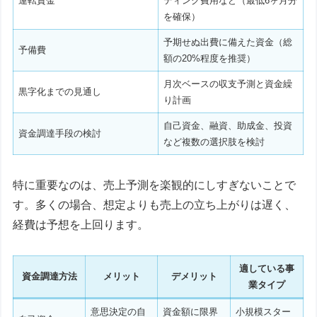
運転資金
ティング費用など（最低6ヶ月分
を確保）
予期せぬ出費に備えた資金（総
予備費
額の20%程度を推奨）
月次ベースの収支予測と資金繰
黒字化までの見通し
り計画
自己資金、融資、助成金、投資
資金調達手段の検討
など複数の選択肢を検討
特に重要なのは、売上予測を楽観的にしすぎないことで
す。多くの場合、想定よりも売上の立ち上がりは遅く、
経費は予想を上回ります。
適している事
資金調達方法
メリット
デメリット
業タイプ
意思決定の自
資金額に限界
小規模スター