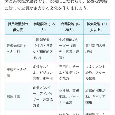
勢と柔軟性が重要です。役職にこだわらず、必要な業務
に対して全員が協力する文化を作りましょう。
採用段階別の
初期段階（1-5
成長段階（6-
拡大段階（21
優先度
人）
20人）
人以上）
共同創業者
中核機能のリ
最優先採用す
（技術・営業
ーダー（開
専門部門の管
べき人材
など相補的ス
発・営業・運
理職
キル）
営）
多様なスキ
専門性、チー
マネジメント
重視すべき特
ル、ビジョン
ムビルディン
経験、スケー
性
共有、柔軟性
グ能力
ル知識
創業メンバ
正社員、業務
組織的採用活
ー、アドバイ
採用形態
委託、パート
動、キャリア
ザー、外部協
ナー企業
採用
力者
体系的なトレ
研修制度、キ