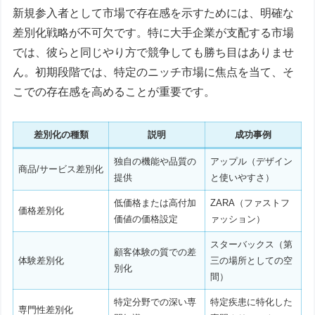
新規参入者として市場で存在感を示すためには、明確な
差別化戦略が不可欠です。特に大手企業が支配する市場
では、彼らと同じやり方で競争しても勝ち目はありませ
ん。初期段階では、特定のニッチ市場に焦点を当て、そ
こでの存在感を高めることが重要です。
差別化の種類
説明
成功事例
独自の機能や品質の
アップル（デザイン
商品/サービス差別化
提供
と使いやすさ）
低価格または高付加
ZARA（ファストフ
価格差別化
価値の価格設定
ァッション）
スターバックス（第
顧客体験の質での差
体験差別化
三の場所としての空
別化
間）
特定分野での深い専
特定疾患に特化した
専門性差別化